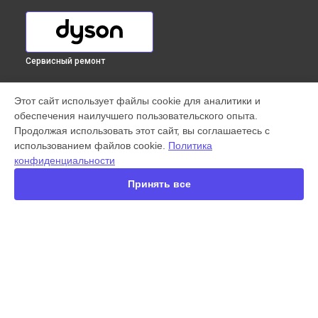
Сервисный ремонт
УСТРОЙСТВА
Этот сайт использует файлы cookie для аналитики и
обеспечения наилучшего пользовательского опыта.
Вертикальный пылесос
Продолжая использовать этот сайт, вы соглашаетесь с
Пылесос
использованием файлов cookie.
Политика
Выпрямитель
конфиденциальности
Робот-пылесос
Стайлер
Принять все
Сушилка для рук
Фен
Увлажнитель
СТРАНИЦЫ
Цены
Гарантия
Доставка