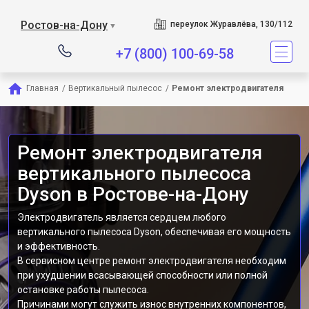
Сервисный центр являе
Ростов-на-Дону
переулок Журавлёва, 130/112
▼
+7 (800) 100-69-58
Главная
/
Вертикальный пылесос
/
Ремонт электродвигателя
Ремонт электродвигателя
вертикального пылесоса
Dyson в Ростове-на-Дону
Электродвигатель является сердцем любого
вертикального пылесоса Dyson, обеспечивая его мощность
и эффективность.
В сервисном центре ремонт электродвигателя необходим
при ухудшении всасывающей способности или полной
остановке работы пылесоса.
Причинами могут служить износ внутренних компонентов,