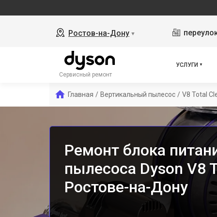
переулок
Ростов-на-Дону
▼
УСЛУГИ
Сервисный ремонт
Главная
/
Вертикальный пылесос
/
V8 Total Cl
Ремонт блока питан
пылесоса Dyson V8 To
Ростове-на-Дону