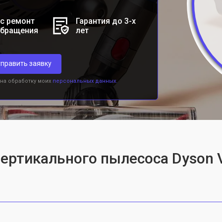
с ремонт
Гарантия до 3-х
обращения
лет
править заявку
 на обработку моих
персональных данных.
ертикального пылесоса Dyson V