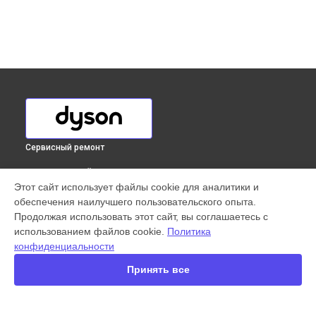
Сервисный ремонт
ВЫБЕРИ СВОЙ ГОРОД
Этот сайт использует файлы cookie для аналитики и
Ремонт платы управления (восстановление)
обеспечения наилучшего пользовательского опыта.
вертикального пылесоса V8 Total Clean Dyson в
Продолжая использовать этот сайт, вы соглашаетесь с
Краснодаре
использованием файлов cookie.
Политика
Ремонт платы управления (восстановление)
конфиденциальности
вертикального пылесоса V8 Total Clean Dyson в
Ростове-
на-Дону
Принять все
Ремонт платы управления (восстановление)
вертикального пылесоса V8 Total Clean Dyson в
Нижнем
Новгороде